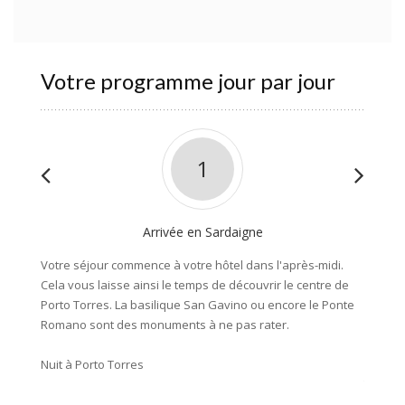
Votre programme jour par jour
1
Arrivée en Sardaigne
Votre séjour commence à votre hôtel dans l'après-midi.
Pour ce
Cela vous laisse ainsi le temps de découvrir le centre de
Porto-T
Porto Torres. La basilique San Gavino ou encore le Ponte
Avec un
Romano sont des monuments à ne pas rater.
sable f
un des 
Nuit à Porto Torres
Tout au
de tout