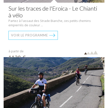
Sur les traces de l'Eroica - Le Chianti
à vélo
Partez à l'assaut des Strade Bianche, ces petits chemins
empierrés de couleur ...
VOIR LE PROGRAMME
à partir de
1120 €
par pers.