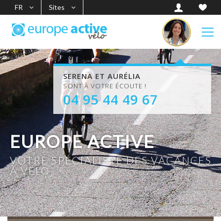
FR
Sites
SERENA ET AURÉLIA
SONT À VOTRE ÉCOUTE !
04 95 44 49 67
EUROPE ACTIVE
VOTRE SPÉCIALISTE DES VACANCES
À VÉLO