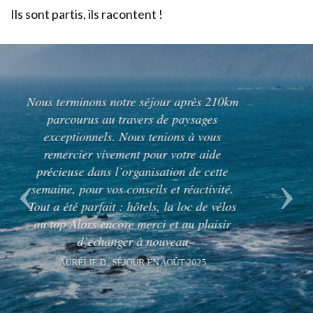
Ils sont partis, ils racontent !
Previous
Nex
[...] quelle belle route! L’ app est vraiment
bon, est facile à utiliser. Merçi!
KIMBERLY H., SÉJOUR EN SEPTEMBRE 2024